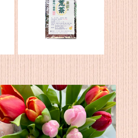
ティー
★新茶★【2026年度産】静岡産 荒
茶
¥3,240