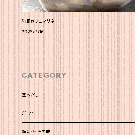
和風きのこマリネ
2026/7/16
CATEGORY
基本だし
化粧袋（5ｇ×12）
だし他
簡易（5ｇ×30）
静岡茶・その他