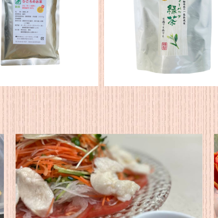
【2026年産】静岡産 ひごろ
★新茶★【2026年産】静岡産 
のお茶200g
バッグ緑茶（水・お湯用）
¥1,296
¥2,160