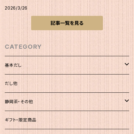
2026/3/26
記事一覧を見る
CATEGORY
基本だし
化粧袋（5ｇ×12）
だし他
簡易（5ｇ×30）
静岡茶・その他
大袋
静岡茶
ギフト・限定商品