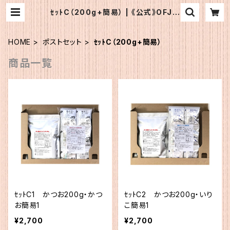
ｾｯﾄC（200g+簡易） | 《公式》OFJシ
ョップ
HOME
ポストセット
ｾｯﾄC（200g+簡易）
商品一覧
ｾｯﾄC1 かつお200g・かつ
ｾｯﾄC2 かつお200g・いり
お簡易1
こ簡易1
¥2,700
¥2,700