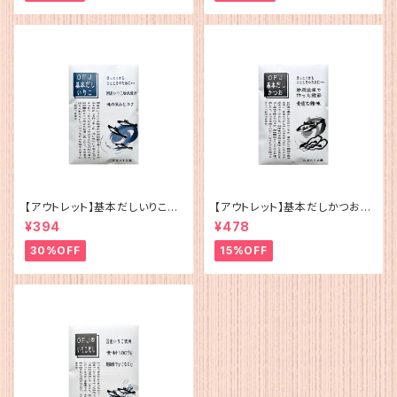
【アウトレット】基本だしいりこ（5
【アウトレット】基本だしかつお
g×12）
（5g×12）
¥394
¥478
30%OFF
15%OFF