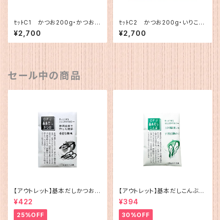
ｾｯﾄC1 かつお200g・かつお簡
ｾｯﾄC2 かつお200g・いりこ簡
易1
易1
¥2,700
¥2,700
セール中の商品
【アウトレット】基本だしかつお
【アウトレット】基本だしこんぶ（5
（5g×12）
g×12）
¥422
¥394
25%OFF
30%OFF