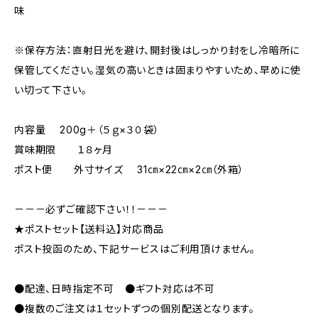
味
※保存方法：直射日光を避け、開封後はしっかり封をし冷暗所に
保管してください。湿気の高いときは固まりやすいため、早めに使
い切って下さい。
内容量 200g＋（５ｇ×３０袋）
賞味期限 １８ヶ月
ポスト便 外寸サイズ 31㎝×22㎝×2㎝（外箱）
－－－必ずご確認下さい！！－－－
★ポストセット【送料込】対応商品
ポスト投函のため、下記サービスはご利用頂けません。
●配達、日時指定不可 ●ギフト対応は不可
●複数のご注文は１セットずつの個別配送となります。