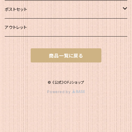
その他
ポストセット
★初回お試し!!
アウトレット
ｾｯﾄＡ（かつお大袋）
商品一覧に戻る
ｾｯﾄＡ200
ｾｯﾄB（簡易包装）
ｾｯﾄＡ300
ｾｯﾄB1 かつお簡易×２
ｾｯﾄC（200g+簡易）
© 《公式》OFJショップ
Powered by
ｾｯﾄB2 いりこ簡易×２
ｾｯﾄC1 かつお200g・かつお簡易1
ｾｯﾄD（200g+120g）
ｾｯﾄB3 こんぶ簡易×２
ｾｯﾄC2 かつお200g・いりこ簡易1
ｾｯﾄD1 かつお200g・いりこ120g
ｾｯﾄE（簡易＋120g）
ｾｯﾄB4 かつお簡易1・いりこ簡易１
ｾｯﾄC3 かつお200g・こんぶ簡易1