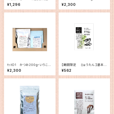
ひごろのお茶200g
0g
¥1,296
¥2,300
ｾｯﾄD1 かつお200g・いりこ12
【期間限定 ひょうたん 】基本
0g
だしかつお(5g×12)
¥2,300
¥562