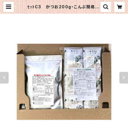
ｾｯﾄC3 かつお200g・こんぶ簡易1 |
《公式》OFJショップ