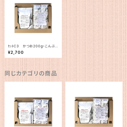
ｾｯﾄC3 かつお200g・こんぶ簡
易1
¥2,700
同じカテゴリの商品