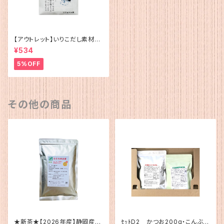
【アウトレット】いりこだし素材10
0%(15g×4)
¥534
5%OFF
その他の商品
★新茶★【2026年産】静岡産
ｾｯﾄD2 かつお200g・こんぶ12