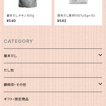
基本だしチキン100g
昆布だし素材100%(5g×10)
¥540
¥562
CATEGORY
基本だし
化粧袋（5ｇ×12）
だし他
簡易（5ｇ×30）
静岡茶・その他
大袋
静岡茶
ギフト・限定商品