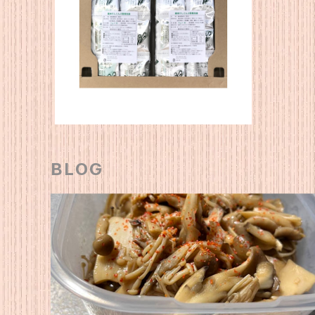
ｾｯﾄB3 こんぶ簡易×２
¥2,700
BLOG