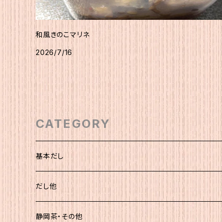
和風きのこマリネ
2026/7/16
CATEGORY
基本だし
化粧袋（5ｇ×12）
だし他
簡易（5ｇ×30）
静岡茶・その他