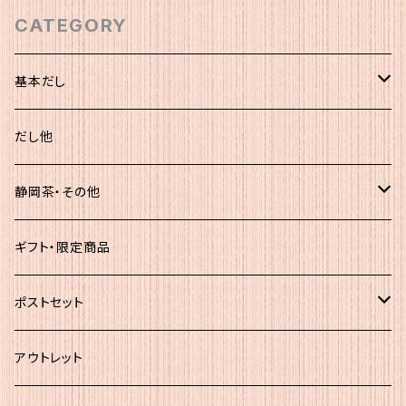
CATEGORY
基本だし
化粧袋（5ｇ×12）
だし他
簡易（5ｇ×30）
静岡茶・その他
大袋
静岡茶
ギフト・限定商品
その他
ポストセット
★初回お試し!!
アウトレット