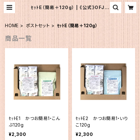
ｾｯﾄE（簡易＋120g） | 《公式》OFJシ
ョップ
HOME
ポストセット
ｾｯﾄE（簡易＋120g）
商品一覧
ｾｯﾄE1 かつお簡易1・こん
ｾｯﾄE2 かつお簡易1・いり
ぶ120g
こ120g
¥2,300
¥2,300