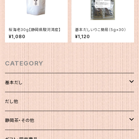
桜海老30g【静岡県駿河湾産】
基本だしいりこ簡易（5g×30）
¥1,080
¥1,120
CATEGORY
基本だし
化粧袋（5ｇ×12）
だし他
簡易（5ｇ×30）
静岡茶・その他
大袋
静岡茶