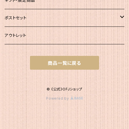
ギフト・限定商品
その他
ポストセット
★初回お試し!!
アウトレット
ｾｯﾄＡ（かつお大袋）
商品一覧に戻る
ｾｯﾄＡ200
ｾｯﾄB（簡易包装）
ｾｯﾄＡ300
ｾｯﾄB1 かつお簡易×２
ｾｯﾄC（200g+簡易）
© 《公式》OFJショップ
Powered by
ｾｯﾄB2 いりこ簡易×２
ｾｯﾄC1 かつお200g・かつお簡易1
ｾｯﾄD（200g+120g）
ｾｯﾄB3 こんぶ簡易×２
ｾｯﾄC2 かつお200g・いりこ簡易1
ｾｯﾄD1 かつお200g・いりこ120g
ｾｯﾄE（簡易＋120g）