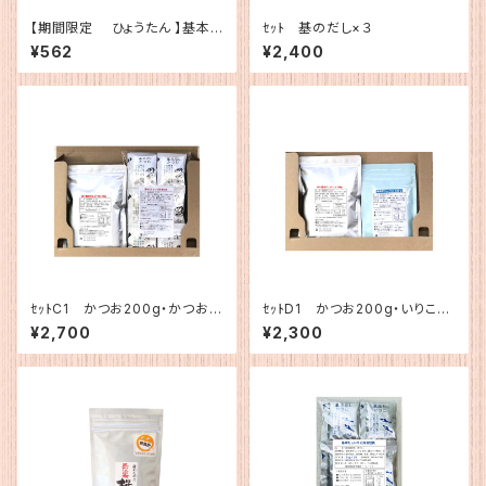
【期間限定 ひょうたん 】基本
ｾｯﾄ 基のだし×３
だしかつお(5g×12)
¥562
¥2,400
ｾｯﾄC1 かつお200g・かつお簡
ｾｯﾄD1 かつお200g・いりこ12
易1
0g
¥2,700
¥2,300