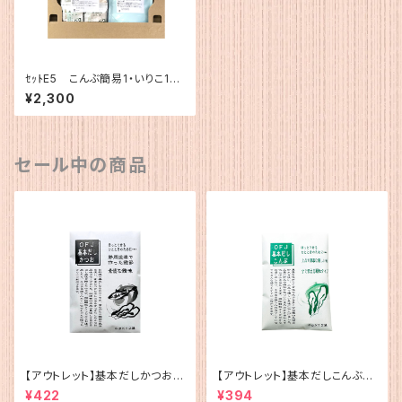
ｾｯﾄE5 こんぶ簡易1・いりこ120
g
¥2,300
セール中の商品
【アウトレット】基本だしかつお
【アウトレット】基本だしこんぶ（5
（5g×12）
g×12）
¥422
¥394