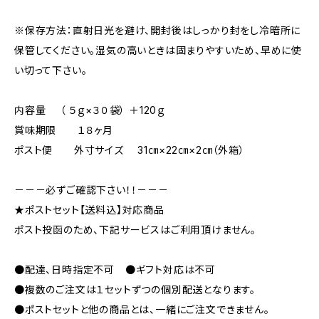
※保存方法：直射日光を避け、開封後はしっかり封をし冷暗所に
保管してください。湿気の高いときは固まりやすいため、早めに使
い切って下さい。
内容量 （ ５ｇ×３０袋） ＋120ｇ
賞味期限 １８ヶ月
ポスト便 外寸サイズ 31㎝×22㎝×2㎝（外箱）
－－－必ずご確認下さい！！－－－
★ポストセット【送料込】対応商品
ポスト投函のため、下記サービスはご利用頂けません。
●配達、日時指定不可 ●ギフト対応は不可
●複数のご注文は１セットずつの個別配送となります。
●ポストセットと他の商品とは、一緒にご注文できません。