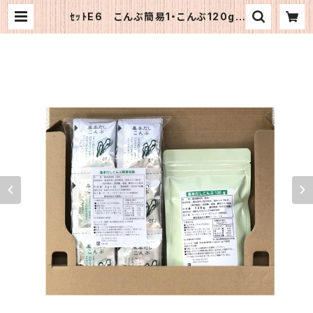
ｾｯﾄE6 こんぶ簡易1・こんぶ120g |
《公式》OFJショップ