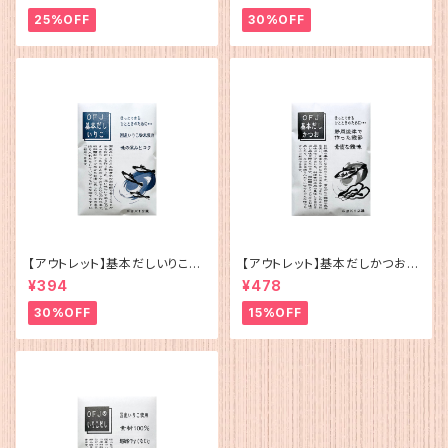
25%OFF
30%OFF
【アウトレット】基本だしいりこ（5
【アウトレット】基本だしかつお
g×12）
（5g×12）
¥394
¥478
30%OFF
15%OFF