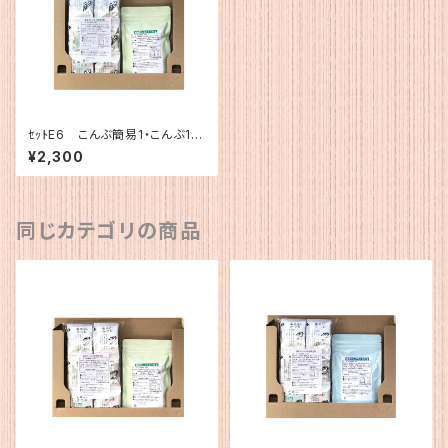
ｾｯﾄE6 こんぶ簡易1・こんぶ12
0g
¥2,300
同じカテゴリの商品