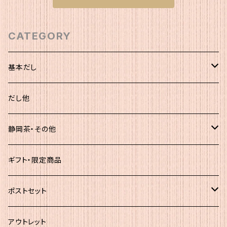
CATEGORY
基本だし
化粧袋（5ｇ×12）
だし他
簡易（5ｇ×30）
静岡茶・その他
大袋
静岡茶
ギフト・限定商品
その他
ポストセット
★初回お試し!!
アウトレット