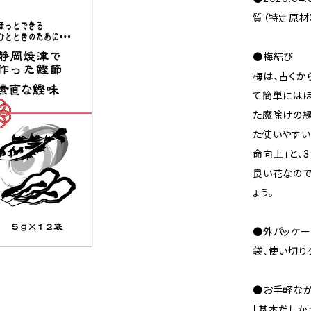
質（特定原材
●梅結び
梅は、古くか
て簡単にはほ
た魔除けの縁
た使いやすい
命向上」と、
良い花なので
ょう。
●外パッケー
袋、使い切り
●お手軽なが
「基本だしか