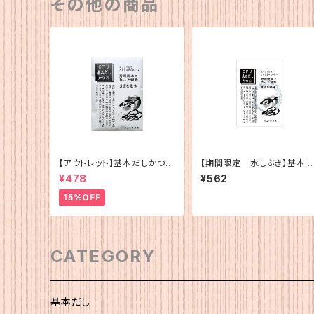
その他の商品
【アウトレット】基本だしかつお
【期間限定 水しぶき】基本
（5g×12）
しかつお（5g×12）
¥478
¥562
15%OFF
CATEGORY
基本だし