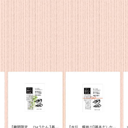
だ
【期間限定 ひょうたん 】基本
【水引 蝶結び】基本だしかつ