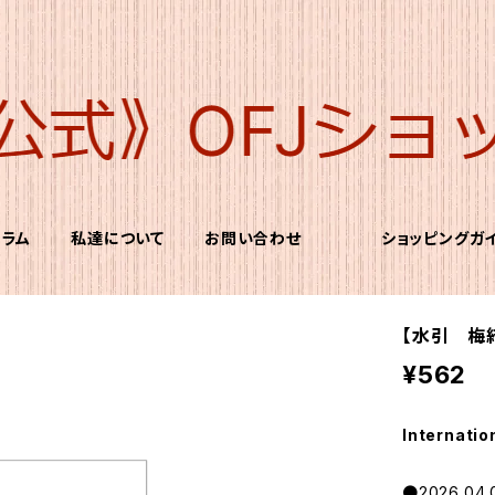
コラム
私達について
お問い合わせ
ショッピングガ
【水引 梅結
¥562
Internatio
●2026.