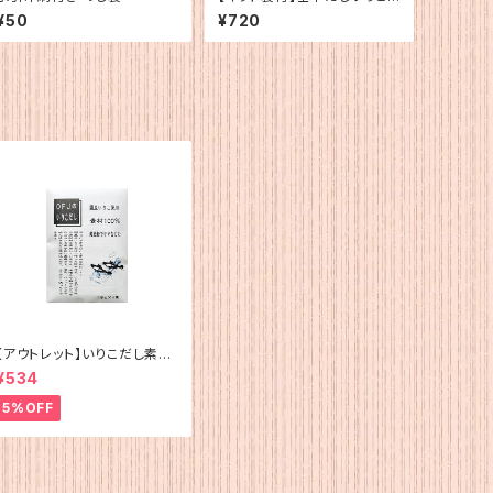
20g
¥50
¥720
【アウトレット】いりこだし素材
100%(15g×4)
¥534
5%OFF