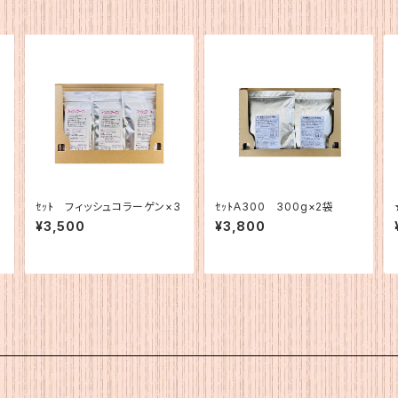
だ
ｾｯﾄ フィッシュコラーゲン×3
ｾｯﾄＡ300 300g×2袋
¥3,500
¥3,800