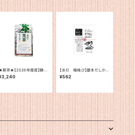
★新茶★【2026年度産】静岡
【水引 梅結び】基本だしかつ
産 荒茶
お（5g×12）
¥3,240
¥562