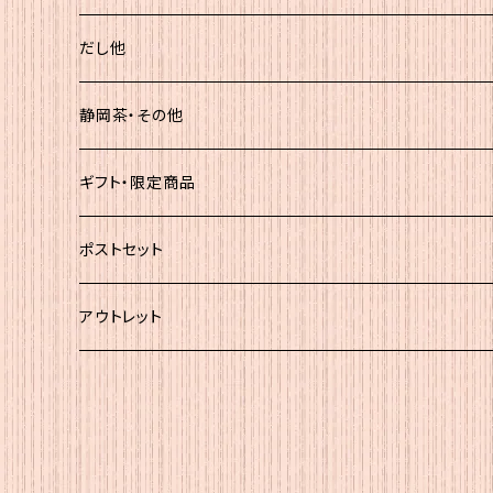
化粧袋（5ｇ×12）
だし他
簡易（5ｇ×30）
静岡茶・その他
大袋
静岡茶
ギフト・限定商品
その他
ポストセット
★初回お試し!!
アウトレット
ｾｯﾄＡ（かつお大袋）
ｾｯﾄＡ200
ｾｯﾄB（簡易包装）