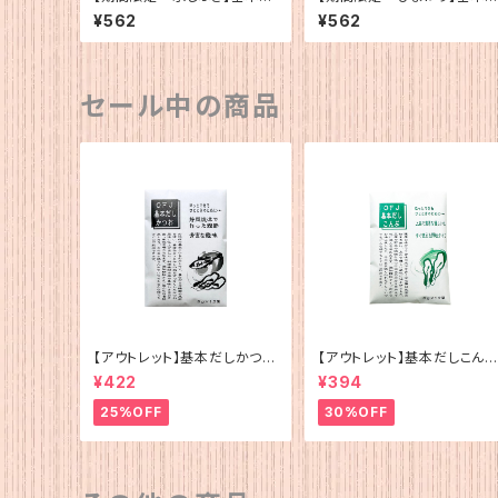
しかつお（5g×12）
しかつお（5g×12）
¥562
¥562
セール中の商品
【アウトレット】基本だしかつお
【アウトレット】基本だしこんぶ
（5g×12）
（5g×12）
¥422
¥394
25%OFF
30%OFF