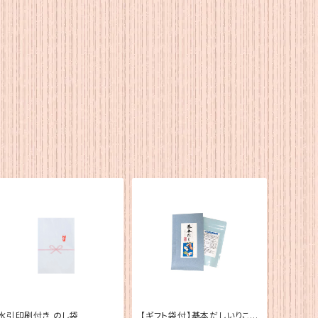
水引印刷付き のし袋
【ギフト袋付】基本だしいりこ1