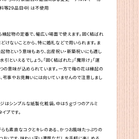
料等29品目中）は不使用
ら縁起物の定番で、幅広い場面で使えます。固く結ばれ
どけないことから、特に婚礼などで用いられます。ま
起物という意味もあり、出産祝い・新築祝いにも適し
水引といえるでしょう。「固く結ばれた」「魔除け」「運
3つの意味が込められています。一方で梅の花は縁起の
、弔事やお見舞いには向いていませんので注意しまし
ジはシンプルな紙製化粧袋。中は５ｇづつのアルミ
タイプです。
らも素直なコクとキレのある、かつお風味たっぷりの
つお」です。味わい深い濃厚なだしを手軽に楽しめる