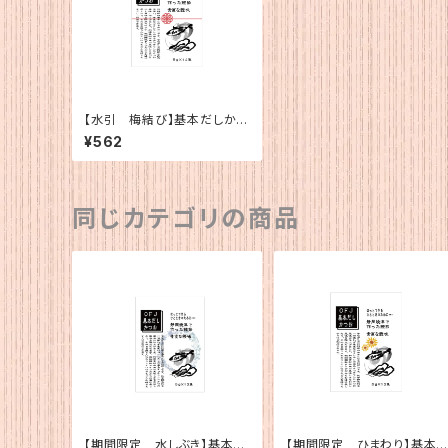
【水引 梅結び】基本だしかつ
お（5g×12）
¥562
同じカテゴリの商品
【期間限定 水しぶき】基本だ
【期間限定 ひまわり】基本