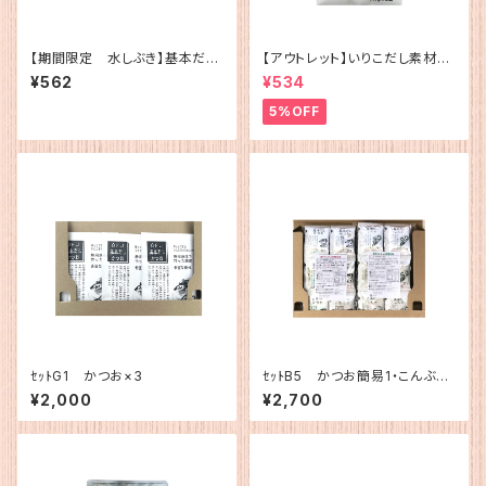
【期間限定 水しぶき】基本だし
【アウトレット】いりこだし素材10
かつお（5g×12）
0%(15g×4)
¥562
¥534
5%OFF
ｾｯﾄG1 かつお×3
ｾｯﾄB5 かつお簡易1・こんぶ簡
易１
¥2,000
¥2,700