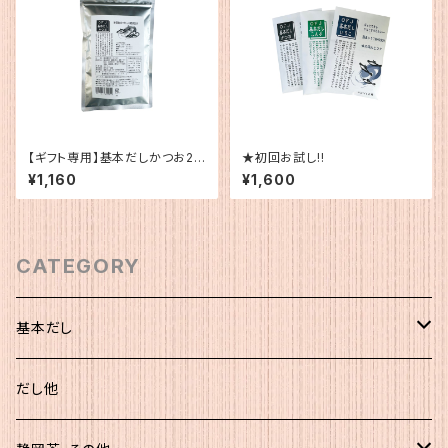
【ギフト専用】基本だしかつお20
★初回お試し!!
0g
¥1,160
¥1,600
CATEGORY
基本だし
化粧袋（5ｇ×12）
だし他