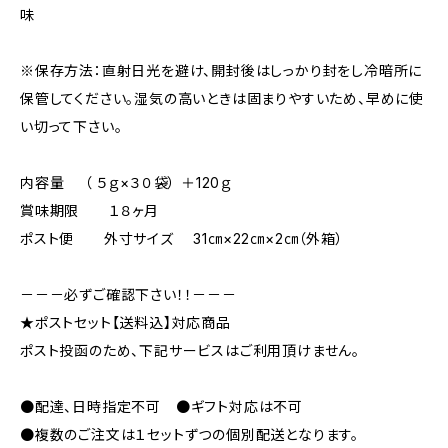
味
※保存方法：直射日光を避け、開封後はしっかり封をし冷暗所に
保管してください。湿気の高いときは固まりやすいため、早めに使
い切って下さい。
内容量 （ ５ｇ×３０袋） ＋120ｇ
賞味期限 １８ヶ月
ポスト便 外寸サイズ 31㎝×22㎝×2㎝（外箱）
－－－必ずご確認下さい！！－－－
★ポストセット【送料込】対応商品
ポスト投函のため、下記サービスはご利用頂けません。
●配達、日時指定不可 ●ギフト対応は不可
●複数のご注文は１セットずつの個別配送となります。