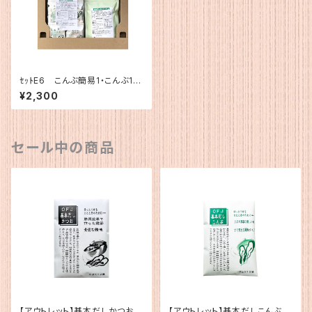
ｾｯﾄE6 こんぶ簡易1・こんぶ12
0g
¥2,300
セール中の商品
【アウトレット】基本だしかつお
【アウトレット】基本だしこんぶ（5