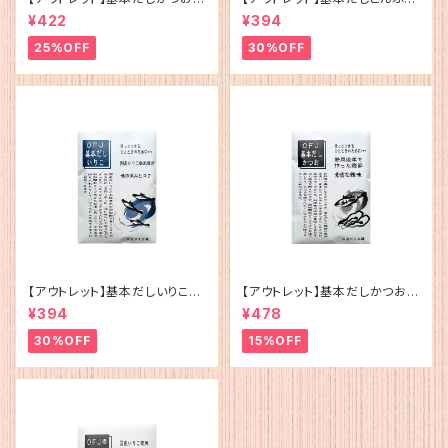
（5g×12）
g×12）
¥422
¥394
25%OFF
30%OFF
【アウトレット】基本だしいりこ（5
【アウトレット】基本だしかつお
g×12）
（5g×12）
¥394
¥478
30%OFF
15%OFF