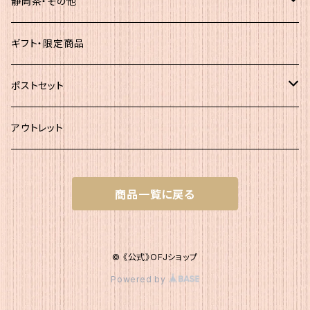
簡易（5ｇ×30）
静岡茶・その他
大袋
静岡茶
ギフト・限定商品
その他
ポストセット
★初回お試し!!
アウトレット
ｾｯﾄＡ（かつお大袋）
商品一覧に戻る
ｾｯﾄＡ200
ｾｯﾄB（簡易包装）
ｾｯﾄＡ300
ｾｯﾄB1 かつお簡易×２
ｾｯﾄC（200g+簡易）
© 《公式》OFJショップ
Powered by
ｾｯﾄB2 いりこ簡易×２
ｾｯﾄC1 かつお200g・かつお簡易1
ｾｯﾄD（200g+120g）