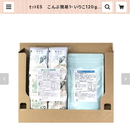
ｾｯﾄE5 こんぶ簡易1・いりこ120g |
《公式》OFJショップ