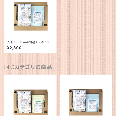
ｾｯﾄE5 こんぶ簡易1・いりこ120
g
¥2,300
同じカテゴリの商品