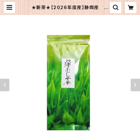
★新茶★【2026年度産】静岡産 深
蒸茶100ｇ | 《公式》OFJショップ