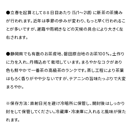
●立春を起算として８８日目あたり（5/1～2頃）に新茶の茶摘み
が行われます。近年は季節の歩みが変わり、もっと早く行われるこ
とが多いですが、遅霜や雨続きなどの天候の具合により大きく左
右されます。
●静岡県でも有数のお茶産地、磐田原台地のお茶100%。土作り
に力を入れ、丹精込めて栽培しています。まろやかなコクがあり
色も鮮やかで一番茶の高級茶のランクです。蒸し工程により茶葉
はもろく香りがやや少ないですが、テアニンの旨味たっぷりで大変
まろやか。
※保存方法：直射日光を避け冷暗所に保管し、開封後はしっかり
封をして保管してください。冷蔵庫・冷凍庫に入れると風味が保た
れます。