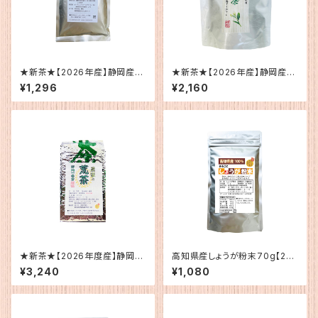
★新茶★【2026年産】静岡産
★新茶★【2026年産】静岡産
ひごろのお茶200g
ティーバッグ緑茶（水・お湯用）
¥1,296
¥2,160
★新茶★【2026年度産】静岡
高知県産しょうが粉末70g【202
産 荒茶
6年8月24日から再開予定】
¥3,240
¥1,080