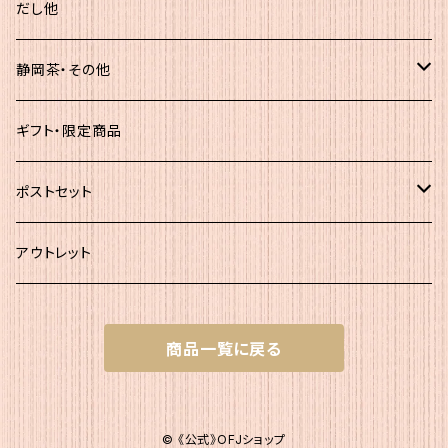
化粧袋（5ｇ×12）
だし他
簡易（5ｇ×30）
静岡茶・その他
大袋
静岡茶
ギフト・限定商品
その他
ポストセット
★初回お試し!!
アウトレット
ｾｯﾄＡ（かつお大袋）
商品一覧に戻る
ｾｯﾄＡ200
ｾｯﾄB（簡易包装）
ｾｯﾄＡ300
ｾｯﾄB1 かつお簡易×２
ｾｯﾄC（200g+簡易）
© 《公式》OFJショップ