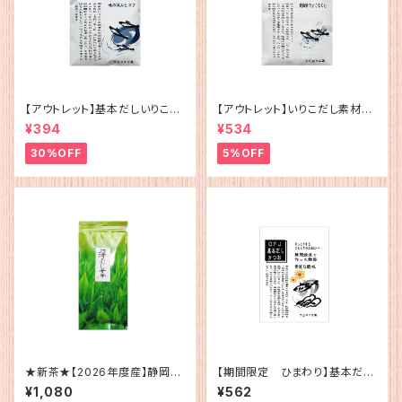
【アウトレット】基本だしいりこ（5
【アウトレット】いりこだし素材10
g×12）
0%(15g×4)
¥394
¥534
30%OFF
5%OFF
★新茶★【2026年度産】静岡
【期間限定 ひまわり】基本だし
産 深蒸茶100ｇ
かつお（5g×12）
¥1,080
¥562