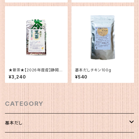
★新茶★【2026年度産】静岡
基本だしチキン100g
産 荒茶
¥3,240
¥540
CATEGORY
基本だし