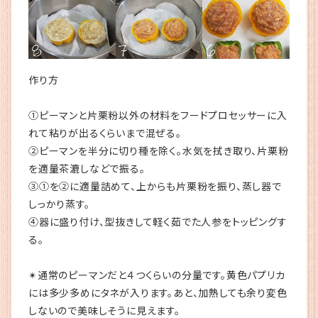
作り方
①ピーマンと片栗粉以外の材料をフードプロセッサーに入
れて粘りが出るくらいまで混ぜる。
②ピーマンを半分に切り種を除く。水気を拭き取り、片栗粉
を適量茶漉しなどで振る。
③①を②に適量詰めて、上からも片栗粉を振り、蒸し器で
しっかり蒸す。
④器に盛り付け、型抜きして軽く茹でた人参をトッピングす
る。
✴︎通常のピーマンだと４つくらいの分量です。黄色パプリカ
には多少多めにタネが入ります。あと、加熱しても余り変色
しないので美味しそうに見えます。