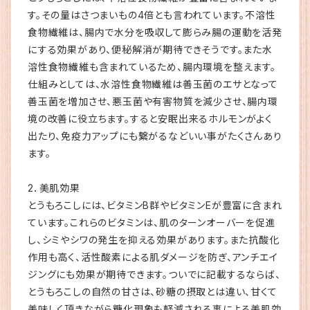
す。その量はさつまいもの4倍とも言われています。不溶性
食物繊維は、腸内で水分を吸収して膨らみ腸の運動を活発
にする効果があり、便秘解消が期待できそうです。また水
溶性食物繊維も含まれているため、腸内環境を整えます。
仕組みとしては、水溶性食物繊維は善玉菌のエサとなって
善玉菌を増加させ、悪玉菌や有害物質を減少させ、腸内環
境の改善に役立ちます。すると安眠出来るホルモンがよく
出たり、免疫力アップにも繋がるなどいい事がたくさんあり
ます。
2．美肌効果
とうもろこしには、ビタミンB群やビタミンEが豊富に含まれ
ています。これらのビタミンは、肌のターンオーバーを促進
し、シミやシワの発生を抑える効果があります。また抗酸化
作用も高く、活性酸素による肌ダメージを防ぎ、アンチエイ
ジングにも効果が期待できます。ついでに記載するならば、
とうもろこしの自然の甘さは、砂糖の摂取とは違い、甘くて
美味しく頂きながら糖化現象も軽減される事による美肌効