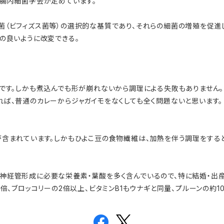
り腸内細菌学会が定めています。
菌（ビフィズス菌等）の選択的な基質であり、それらの細菌の増殖を促進
の良いように改変できる。
感です。しかも煮込んでも形が崩れないから調理による失敗もありません
ば、普通のカレーからジャガイモをなくしても全く問題ないと思います。
が含まれています。しかもひよこ豆の食物繊維は、加熱を伴う調理をする
神経管形成に必要な栄養素・葉酸を多く含んでいるので、特に結婚・出産
倍、ブロッコリーの2倍以上、ビタミンB1もウナギと同量、プルーンの約1