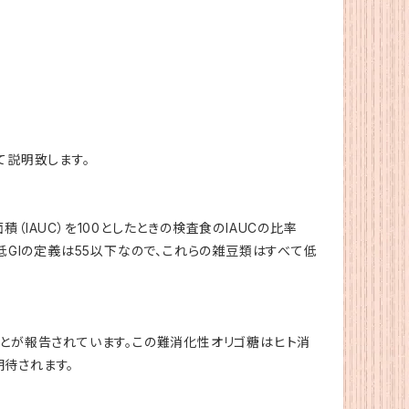
て説明致します。
IAUC）を100としたときの検査食のIAUCの比率
、低GIの定義は55以下なので、これらの雑豆類はすべて低
ことが報告されています。この難消化性オリゴ糖はヒト消
待されます。