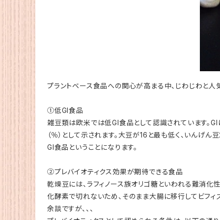
プラントベース食品への関心が高まる中、じわじわと人気
①低GI食品
雑豆類は欧米では低GI食品として認識されています。GI
（％）として示されます。大豆が16と最も低く、いんげん豆
Gl食品ということになります。
②プレバイオティクス効果が期待できる食品
乾燥豆には、ラフィノース族オリゴ糖といわれる難消化
化酵素で切れないため、そのまま大腸に移行してビフィ
余談ですが、、、