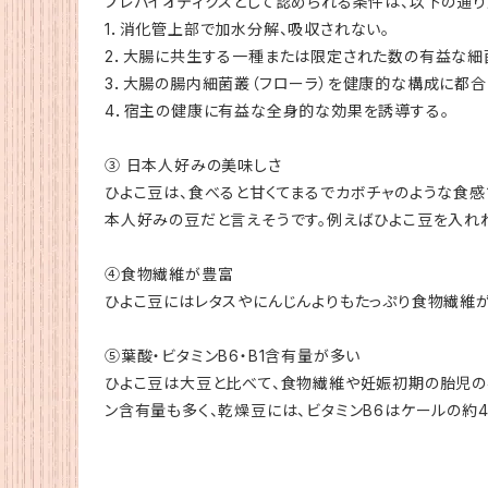
プレバイオティクスとして認められる条件は、以下の通
1．消化管上部で加水分解、吸収されない。
2．大腸に共生する一種または限定された数の有益な細
3．大腸の腸内細菌叢（フローラ）を健康的な構成に都合
4．宿主の健康に有益な全身的な効果を誘導する。
③ 日本人好みの美味しさ
ひよこ豆は、食べると甘くてまるでカボチャのような食
本人好みの豆だと言えそうです。例えばひよこ豆を入れれ
④食物繊維が豊富
ひよこ豆にはレタスやにんじんよりもたっぷり食物繊維
⑤葉酸・ビタミンB6・B1含有量が多い
ひよこ豆は大豆と比べて、食物繊維や妊娠初期の胎児の
ン含有量も多く、乾燥豆には、ビタミンB6はケールの約4