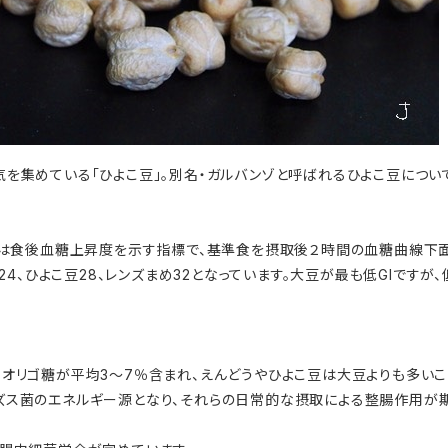
を集めている「ひよこ豆」。別名・ガルバンゾと呼ばれるひよこ豆につい
は食後血糖上昇度を示す指標で、基準食を摂取後２時間の血糖曲線下面積（
24、ひよこ豆28、レンズまめ32となっています。大豆が最も低GIですが
性オリゴ糖が平均3～7％含まれ、えんどうやひよこ豆は大豆よりも多い
ズス菌のエネルギー源となり、それらの日常的な摂取による整腸作用が期