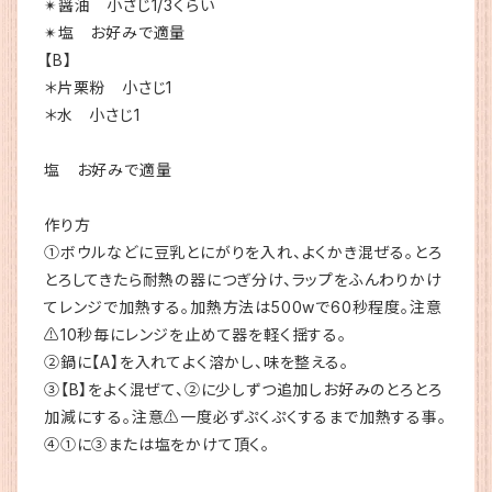
✴︎醤油 小さじ1/3くらい
✴︎塩 お好みで適量
【B】
＊片栗粉 小さじ1
＊水 小さじ1
塩 お好みで適量
作り方
①ボウルなどに豆乳とにがりを入れ、よくかき混ぜる。とろ
とろしてきたら耐熱の器につぎ分け、ラップをふんわりかけ
てレンジで加熱する。加熱方法は500wで60秒程度。注意
⚠️10秒毎にレンジを止めて器を軽く揺する。
②鍋に【A】を入れてよく溶かし、味を整える。
③【B】をよく混ぜて、②に少しずつ追加しお好みのとろとろ
加減にする。注意⚠️一度必ずぷくぷくするまで加熱する事。
④①に③または塩をかけて頂く。