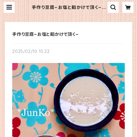
手作り豆腐~お塩と餡かけで頂く~ |
《公式》OFJショップ
手作り豆腐~お塩と餡かけで頂く~
2025/02/10 15:22