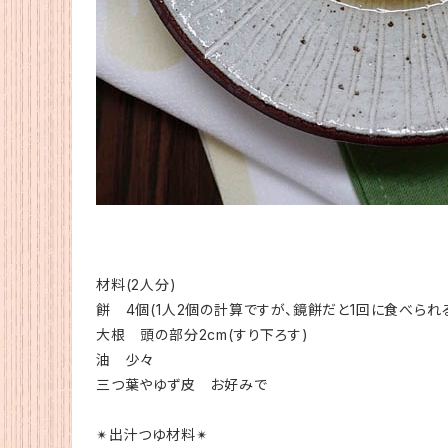
材料(2人分)
餅 4個(1人2個の計算ですが、鏡餅だと1回に食べられる
大根 頭の部分2cm(すり下ろす)
油 少々
三つ葉やゆず皮 お好みで
✴︎出汁つゆ材料✴︎