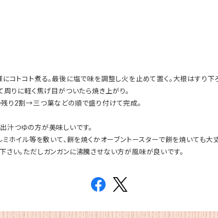
にコトコト煮る。最後に塩で味を調整し火を止めて置く。大根はすり下ろ
て周りに軽く焦げ目がついたら焼き上がり。
残り2割→三つ葉などの順で盛り付けて完成。
出汁つゆの方が美味しいです。
ルミホイル等を敷いて、餅を焼くかオーブントースターで餅を焼いても大丈
下さい。ただしガンガンに沸騰させない方が風味が良いです。