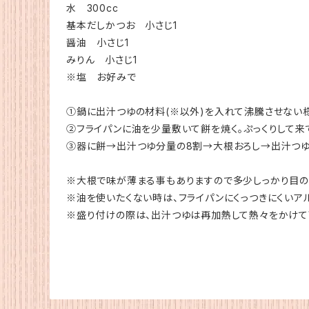
水 300cc
基本だしかつお 小さじ1
醤油 小さじ1
みりん 小さじ1
※塩 お好みで
①鍋に出汁つゆの材料(※以外)を入れて沸騰させない様
②フライパンに油を少量敷いて餅を焼く。ぷっくりして来
③器に餅→出汁つゆ分量の8割→大根おろし→出汁つゆ
※大根で味が薄まる事もありますので多少しっかり目の
※油を使いたくない時は、フライパンにくっつきにくいア
※盛り付けの際は、出汁つゆは再加熱して熱々をかけて