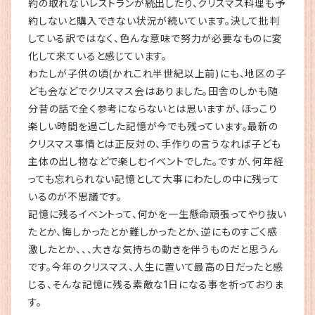
約の取れないレストランが続出したり、クリスマス料理も予
約しないと購入できない状況が続いています。決して批判
している訳ではなく、色んな意味で努力が必要なものに変
化して来ていると感じています。
わたしが子供の頃(かれこれ半世紀以上前)にも、地区の子
ども会などでクリスマス会はありました。田舎のしかも随
分昔の話で全く参考にならないとは思いますが、ほっこり
楽しい時間を過ごした記憶が今でも残っています。最新の
クリスマス事情とは正反対の、手作りの言うなれば子ども
主体の出し物などで楽しむイベントでした。ですが、何年経
っても忘れられない記憶として大事にわたしの中に残って
いるのが不思議です。
記憶に残るイベントって、何かを一生懸命頑張ってやり抜い
たとか、悔しかったとか難しかったとか、逆にものすごく感
激したとか、、、大きな気持ちの動きを伴うものだと思うん
です。今年のクリスマス、人生に置いて最高の日だったと感
じる、そんな記憶に残る素敵な1日になる事を祈っておりま
す。