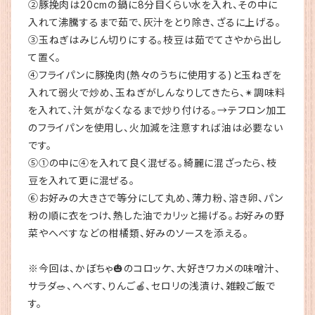
②豚挽肉は20cmの鍋に8分目くらい水を入れ、その中に
入れて沸騰するまで茹で、灰汁をとり除き、ざるに上げる。
③玉ねぎはみじん切りにする。枝豆は茹でてさやから出し
て置く。
④フライパンに豚挽肉(熱々のうちに使用する)と玉ねぎを
入れて弱火で炒め、玉ねぎがしんなりしてきたら、✴︎調味料
を入れて、汁気がなくなるまで炒り付ける。→テフロン加工
のフライパンを使用し、火加減を注意すれば油は必要ない
です。
⑤①の中に④を入れて良く混ぜる。綺麗に混ざったら、枝
豆を入れて更に混ぜる。
⑥お好みの大きさで等分にして丸め、薄力粉、溶き卵、パン
粉の順に衣をつけ、熱した油でカリッと揚げる。お好みの野
菜やへべすなどの柑橘類、好みのソースを添える。
※今回は、かぼちゃ🎃のコロッケ、大好きワカメの味噌汁、
サラダ🥗、へべす、りんご🍎、セロリの浅漬け、雑穀ご飯で
す。