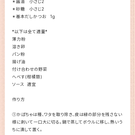
✴︎醤油 小さじ2
✴︎砂糖 小さじ2
✴︎基本だしかつお 1g
*以下は全て適量*
薄力粉
溶き卵
パン粉
揚げ油
付け合わせの野菜
へべす(柑橘類)
ソース 適宜
作り方
①かぼちゃは種、ワタを取り除き、皮は緑の部分を残さない
様に剥いて一口大に切る。鍋で蒸してボウルに移し、熱いう
ちに潰して置く。