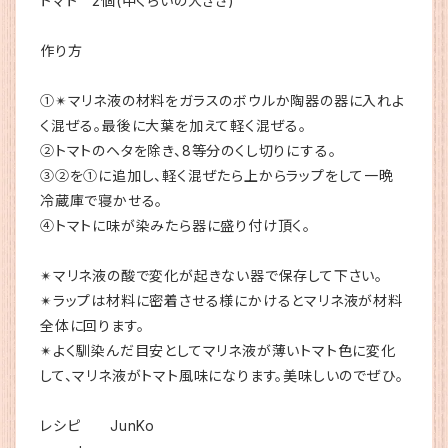
トマト 2個(中くらいの大きさ)
作り方
①✴︎マリネ液の材料をガラスのボウルか陶器の器に入れよ
く混ぜる。最後に大葉を加えて軽く混ぜる。
②トマトのヘタを除き、8等分のくし切りにする。
③②を①に追加し、軽く混ぜたら上からラップをして一晩
冷蔵庫で寝かせる。
④トマトに味が染みたら器に盛り付け頂く。
✴︎マリネ液の酸で変化が起きない器で保存して下さい。
✴︎ラップは材料に密着させる様にかけるとマリネ液が材料
全体に回ります。
✴︎よく馴染んだ目安としてマリネ液が薄いトマト色に変化
して、マリネ液がトマト風味になります。美味しいのでぜひ。
レシピ JunKo