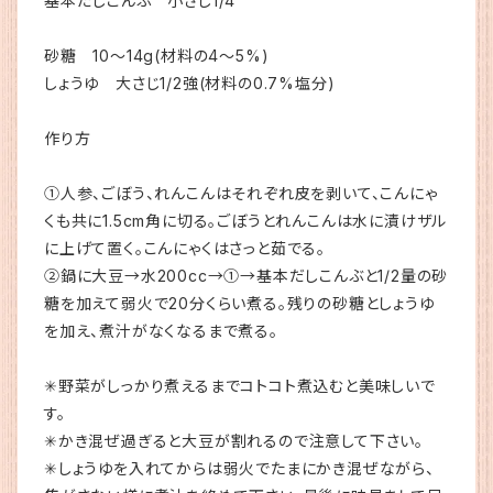
基本だしこんぶ 小さじ1/4
砂糖 10〜14g(材料の4〜5%)
しょうゆ 大さじ1/2強(材料の0.7%塩分)
作り方
①人参、ごぼう、れんこんはそれぞれ皮を剥いて、こんにゃ
くも共に1.5cm角に切る。ごぼうとれんこんは水に漬けザル
に上げて置く。こんにゃくはさっと茹でる。
②鍋に大豆→水200cc→①→基本だしこんぶと1/2量の砂
糖を加えて弱火で20分くらい煮る。残りの砂糖としょうゆ
を加え、煮汁がなくなるまで煮る。
✳︎野菜がしっかり煮えるまでコトコト煮込むと美味しいで
す。
✳︎かき混ぜ過ぎると大豆が割れるので注意して下さい。
✳︎しょうゆを入れてからは弱火でたまにかき混ぜながら、