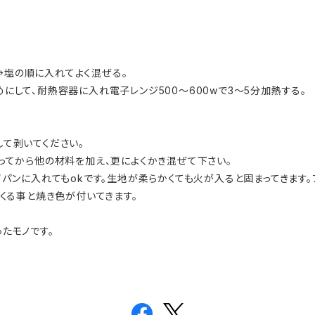
塩の順に入れてよく混ぜる。
にして、耐熱容器に入れ電子レンジ500〜600wで3〜5分加熱する。
して剥いてください。
なってから他の材料を加え、更によくかき混ぜて下さい。
ライパンに入れてもokです。生地が柔らかくても火が入ると固まってきます
てくる事と焼き色が付いてきます。
たモノです。