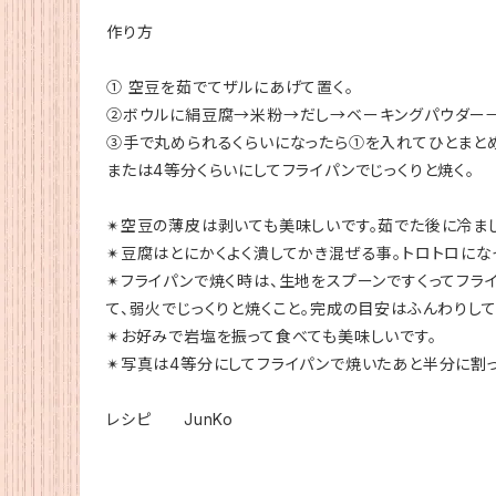
作り方
① 空豆を茹でてザルにあげて置く。
②ボウルに絹豆腐→米粉→だし→ベーキングパウダー→
③手で丸められるくらいになったら①を入れてひとまとめ
または4等分くらいにしてフライパンでじっくりと焼く。
✴︎空豆の薄皮は剥いても美味しいです。茹でた後に冷ま
✴︎豆腐はとにかくよく潰してかき混ぜる事。トロトロに
✴︎フライパンで焼く時は、生地をスプーンですくってフ
て、弱火でじっくりと焼くこと。完成の目安はふんわりし
✴︎お好みで岩塩を振って食べても美味しいです。
✴︎写真は4等分にしてフライパンで焼いたあと半分に割っ
レシピ JunKo