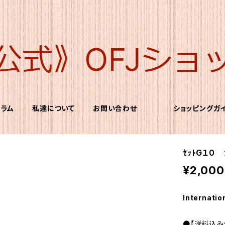
コラム
私達について
お問い合わせ
ショッピングガ
ｾｯﾄG１０
¥2,000
Internatio
●【送料込み