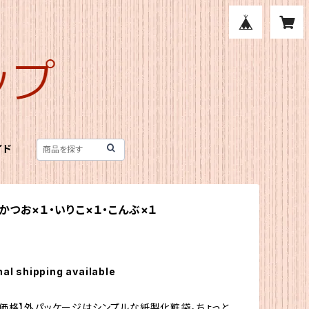
イド
 かつお×１・いりこ×１・こんぶ×１
nal shipping available
価格】外パッケージはシンプルな紙製化粧袋。ちょっと