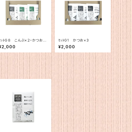
ｾｯﾄG８ こんぶ×２・かつお×
ｾｯﾄG1 かつお×3
１
¥2,000
¥2,000