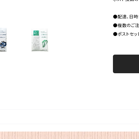
●配達、日
●複数のご注
●ポストセッ