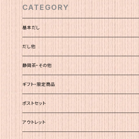
CATEGORY
基本だし
化粧袋（5ｇ×12）
だし他
簡易（5ｇ×30）
静岡茶・その他
大袋
静岡茶
ギフト・限定商品
その他
ポストセット
★初回お試し!!
アウトレット