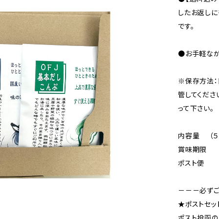
したお返しに
です。
●お手軽なが
※保存方法：
管してくださ
って下さい。
内容量 （５
賞味期限 
ポスト便 外
－－－必ずご
★ポストセッ
ポスト投函の