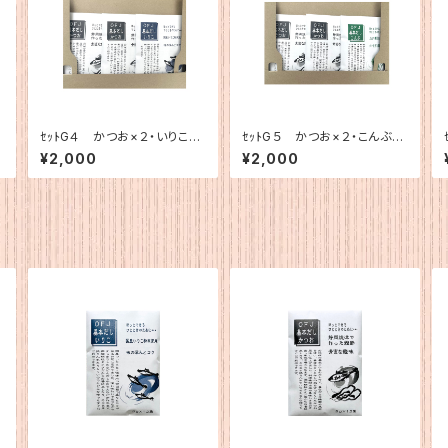
ｾｯﾄG４ かつお×２・いりこ×
ｾｯﾄG５ かつお×２・こんぶ×
１
１
¥2,000
¥2,000