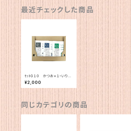
最近チェックした商品
ｾｯﾄG１０ かつお×１・いりこ
×１・こんぶ×１
¥2,000
同じカテゴリの商品