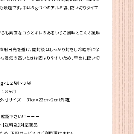
も最適です。中は５ｇづつのアルミ袋、使い切りタイプ
らも素直なコクとキレのあるいりこ風味とこんぶ風味
直射日光を避け、開封後はしっかり封をし冷暗所に保
い。湿気の高いときは固まりやすいため、早めに使い切
ｇ×１２袋）×３袋
１８ヶ月
寸サイズ 31㎝×22㎝×2㎝（外箱）
確認下さい！！－－－
ト【送料込】対応商品
ため、下記サービスはご利用頂けません。