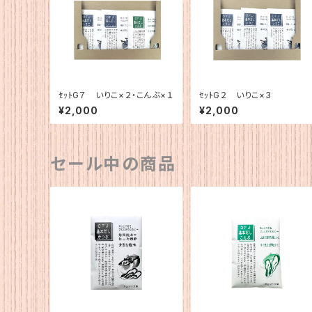
ｾｯﾄG７ いりこ×２・こんぶ×１
ｾｯﾄG２ いりこ×3
¥2,000
¥2,000
セール中の商品