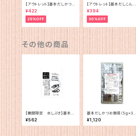
【アウトレット】基本だしかつお
【アウトレット】基本だしこんぶ
（5g×12）
（5g×12）
¥422
¥394
25%OFF
30%OFF
その他の商品
【期間限定 水しぶき】基本だ
基本だしかつお簡易（5g×3
しかつお（5g×12）
0）
¥562
¥1,120