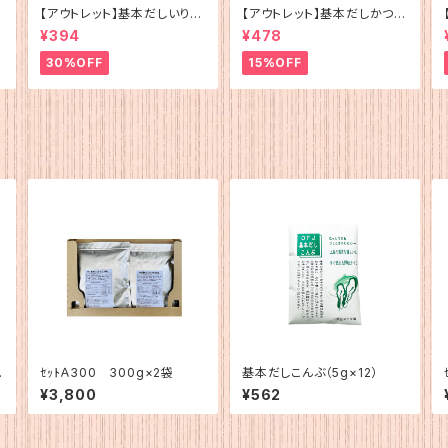
【アウトレット】基本だしいりこ
【アウトレット】基本だしかつお
（5g×12）
（5g×12）
¥394
¥478
30%OFF
15%OFF
ｾｯﾄＡ300 300g×2袋
基本だしこんぶ（5g×12）
¥3,800
¥562