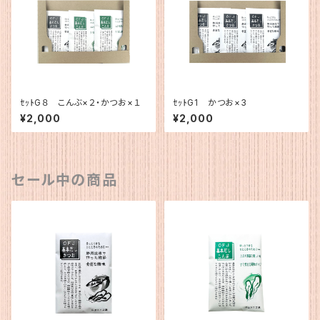
ｾｯﾄG８ こんぶ×２・かつお×１
ｾｯﾄG1 かつお×3
¥2,000
¥2,000
セール中の商品