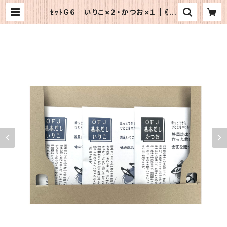
ｾｯﾄG６ いりこ×２・かつお×１ | 《公
式》OFJショップ