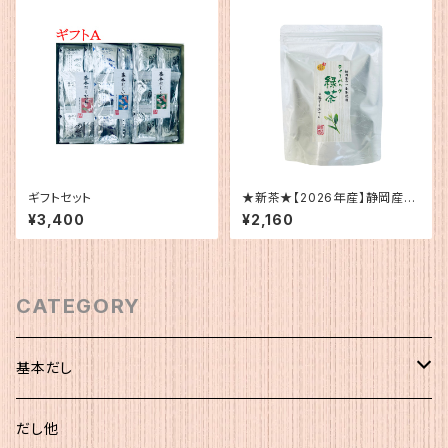
ギフトセット
★新茶★【2026年産】静岡産
ティーバッグ緑茶（水・お湯用）
¥3,400
¥2,160
CATEGORY
基本だし
化粧袋（5ｇ×12）
だし他