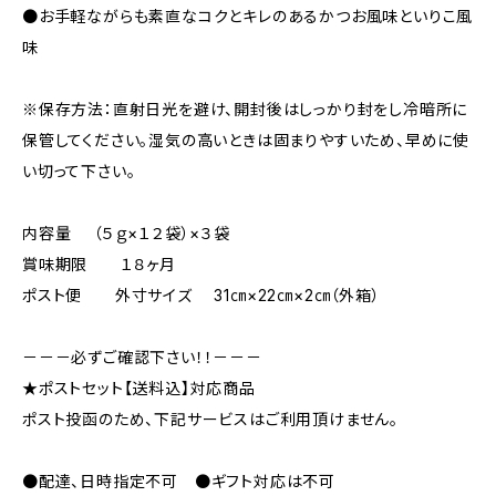
●お手軽ながらも素直なコクとキレのあるかつお風味といりこ風
味
※保存方法：直射日光を避け、開封後はしっかり封をし冷暗所に
保管してください。湿気の高いときは固まりやすいため、早めに使
い切って下さい。
内容量 （５ｇ×１２袋）×３袋
賞味期限 １８ヶ月
ポスト便 外寸サイズ 31㎝×22㎝×2㎝（外箱）
－－－必ずご確認下さい！！－－－
★ポストセット【送料込】対応商品
ポスト投函のため、下記サービスはご利用頂けません。
●配達、日時指定不可 ●ギフト対応は不可