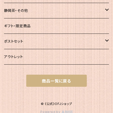
簡易（5ｇ×30）
静岡茶・その他
大袋
静岡茶
ギフト・限定商品
その他
ポストセット
★初回お試し!!
アウトレット
ｾｯﾄＡ（かつお大袋）
商品一覧に戻る
ｾｯﾄＡ200
ｾｯﾄB（簡易包装）
ｾｯﾄＡ300
ｾｯﾄB1 かつお簡易×２
ｾｯﾄC（200g+簡易）
© 《公式》OFJショップ
Powered by