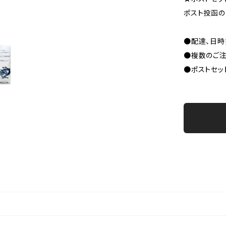
ポスト投函の
●配達、日
●複数のご注
●ポストセッ