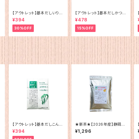
【アウトレット】基本だしいりこ
【アウトレット】基本だしかつお
（5g×12）
（5g×12）
¥394
¥478
30%OFF
15%OFF
【アウトレット】基本だしこんぶ
★新茶★【2026年産】静岡
（5g×12）
産 ひごろのお茶200g
¥394
¥1,296