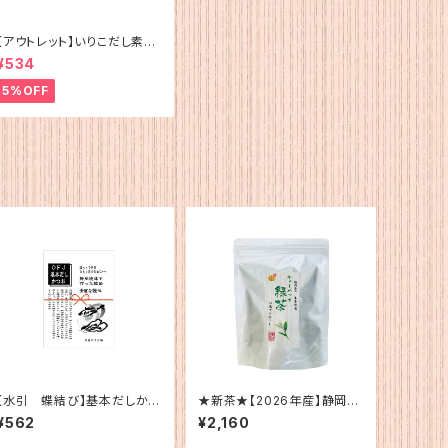
【アウトレット】いりこだし素材
100%(15g×4)
¥534
5%OFF
【水引 蝶結び】基本だしかつ
★新茶★【2026年産】静岡
お（5g×12）
産 ティーバッグ緑茶（水・お
¥562
¥2,160
湯用）