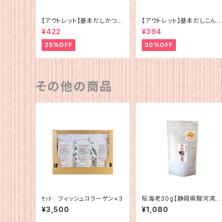
【アウトレット】基本だしかつお
【アウトレット】基本だしこんぶ
（5g×12）
（5g×12）
¥422
¥394
25%OFF
30%OFF
その他の商品
ｾｯﾄ フィッシュコラーゲン×3
桜海老30g【静岡県駿河湾
産】
¥3,500
¥1,080