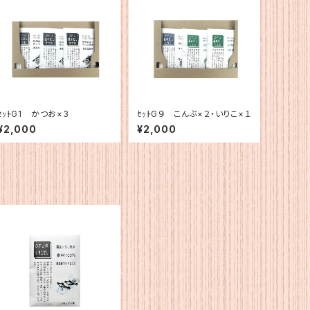
ｾｯﾄG1 かつお×3
ｾｯﾄG９ こんぶ×２・いりこ×１
¥2,000
¥2,000