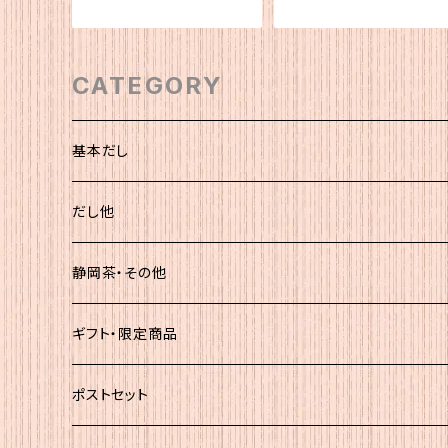
CATEGORY
基本だし
化粧袋（5ｇ×12）
だし他
簡易（5ｇ×30）
静岡茶・その他
大袋
静岡茶
ギフト・限定商品
その他
ポストセット