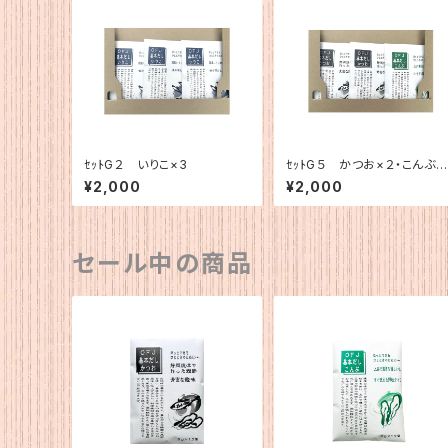
ｾｯﾄG２ いりこ×3
ｾｯﾄG５ かつお×２・こんぶ×
１
¥2,000
¥2,000
セール中の商品