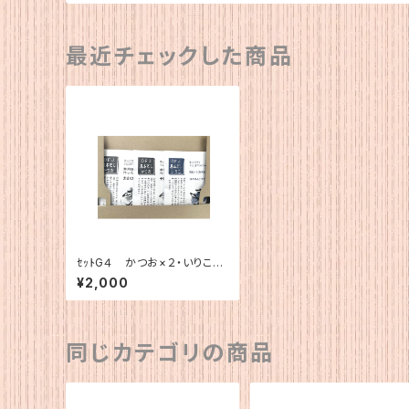
最近チェックした商品
ｾｯﾄG４ かつお×２・いりこ×
１
¥2,000
同じカテゴリの商品