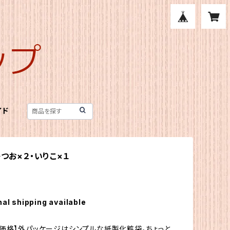
イド
かつお×２・いりこ×１
nal shipping available
価格】外パッケージはシンプルな紙製化粧袋。ちょっと