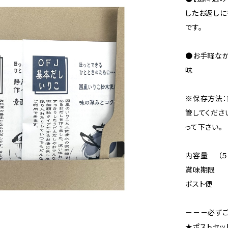
したお返しに
です。
●お手軽な
味
※保存方法：
管してくださ
って下さい。
内容量 （５
賞味期限 
ポスト便 外
－－－必ずご
★ポストセッ