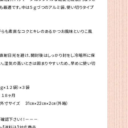
も最適です。中は５ｇづつのアルミ袋、使い切りタイプ
がらも素直なコクとキレのあるかつお風味といりこ風
直射日光を避け、開封後はしっかり封をし冷暗所に保
い。湿気の高いときは固まりやすいため、早めに使い切
ｇ×１２袋）×３袋
１８ヶ月
寸サイズ 31㎝×22㎝×2㎝（外箱）
確認下さい！！－－－
ト【送料込】対応商品