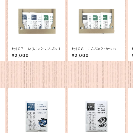
ｾｯﾄG７ いりこ×２・こんぶ×１
ｾｯﾄG８ こんぶ×２・かつお×
１
¥2,000
¥2,000