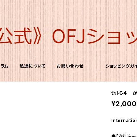
コラム
私達について
お問い合わせ
ショッピングガ
ｾｯﾄG４ 
¥2,000
Internatio
●【送料込み