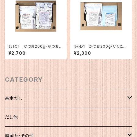
ｾｯﾄC1 かつお200g・かつお簡
ｾｯﾄD1 かつお200g・いりこ12
易1
0g
¥2,700
¥2,300
CATEGORY
基本だし
化粧袋（5ｇ×12）
だし他
簡易（5ｇ×30）
静岡茶・その他