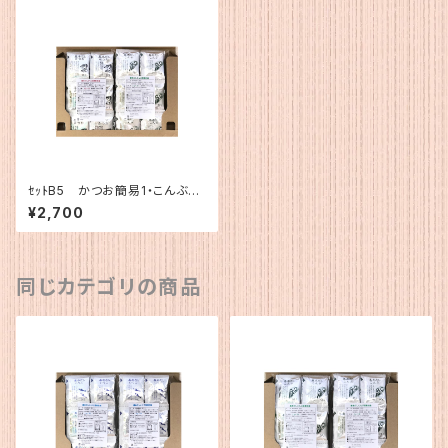
ｾｯﾄB5 かつお簡易1・こんぶ簡
易１
¥2,700
同じカテゴリの商品