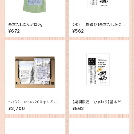
基本だしこんぶ120g
【水引 蝶結び】基本だしかつお
（5g×12）
¥672
¥562
ｾｯﾄC2 かつお200g・いりこ簡
【期間限定 ひまわり】基本だし
易1
かつお（5g×12）
¥2,700
¥562