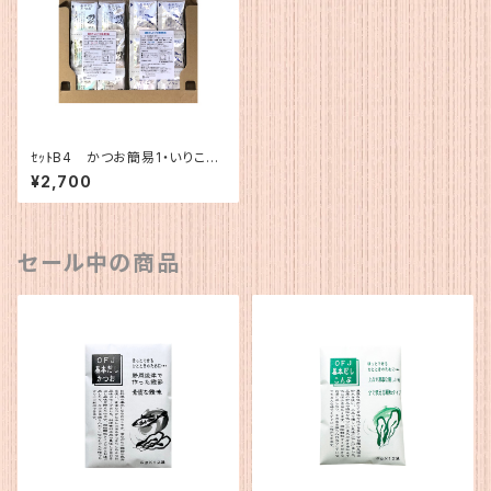
ｾｯﾄB4 かつお簡易1・いりこ簡
易１
¥2,700
セール中の商品