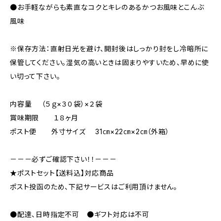
●お手軽ながらも素直なコクとキレのあるかつお風味とこんぶ
風味
※保存方法：直射日光を避け、開封後はしっかり封をし冷暗所に
保管してください。湿気の高いときは固まりやすいため、早めに使
い切って下さい。
内容量 （５ｇ×３０袋）×２袋
賞味期限 １８ヶ月
ポスト便 外寸サイズ 31㎝×22㎝×2㎝（外箱）
－－－必ずご確認下さい！！－－－
★ポストセット【送料込】対応商品
ポスト投函のため、下記サービスはご利用頂けません。
●配達、日時指定不可 ●ギフト対応は不可