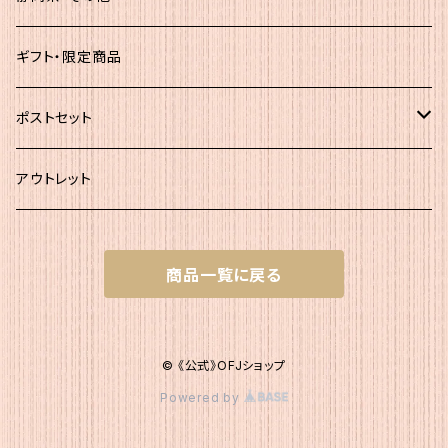
大袋
静岡茶
ギフト・限定商品
その他
ポストセット
★初回お試し!!
アウトレット
ｾｯﾄＡ（かつお大袋）
商品一覧に戻る
ｾｯﾄＡ200
ｾｯﾄB（簡易包装）
ｾｯﾄＡ300
ｾｯﾄB1 かつお簡易×２
ｾｯﾄC（200g+簡易）
© 《公式》OFJショップ
Powered by
ｾｯﾄB2 いりこ簡易×２
ｾｯﾄC1 かつお200g・かつお簡易1
ｾｯﾄD（200g+120g）