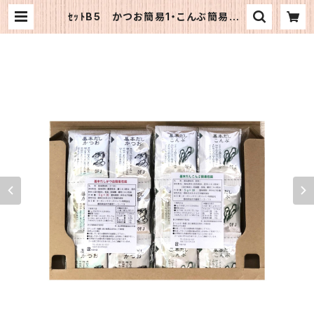
ｾｯﾄB5 かつお簡易1・こんぶ簡易１ |
《公式》OFJショップ