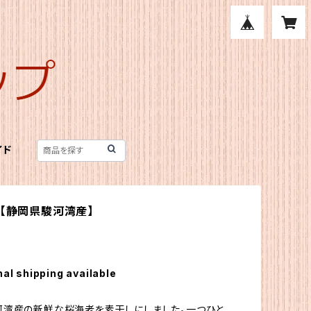
イド
g【静岡県駿河湾産】
nal shipping available
河湾産の新鮮な桜海老を素干しにしました。一つひと