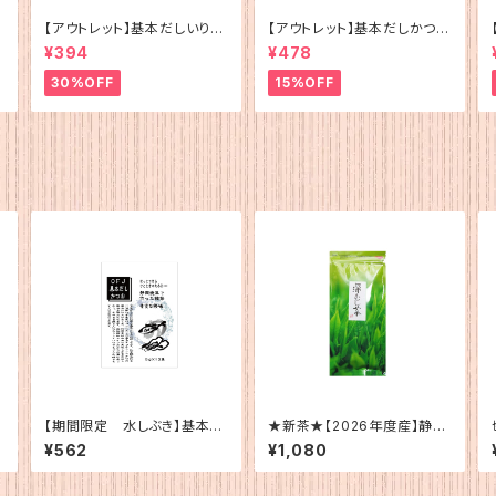
【アウトレット】基本だしいりこ
【アウトレット】基本だしかつお
（5g×12）
（5g×12）
¥394
¥478
30%OFF
15%OFF
【期間限定 水しぶき】基本だ
★新茶★【2026年度産】静岡
しかつお（5g×12）
産 深蒸茶100ｇ
¥562
¥1,080