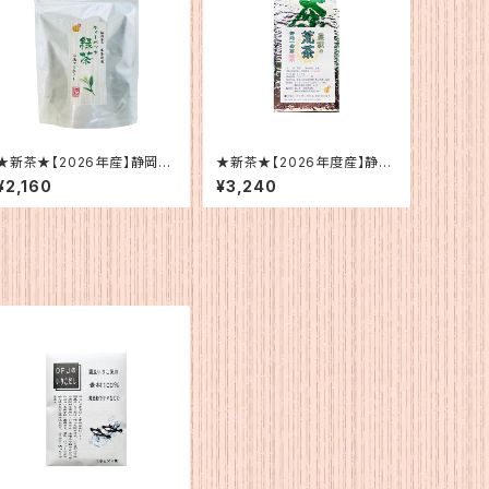
★新茶★【2026年産】静岡
★新茶★【2026年度産】静岡
産 ティーバッグ緑茶（水・お
産 荒茶
¥2,160
¥3,240
湯用）