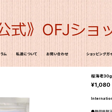
コラム
私達について
お問い合わせ
ショッピングガ
桜海老30
¥1,080
Internatio
●静岡県駿