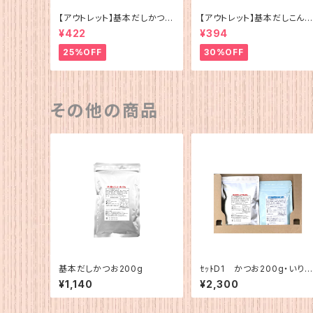
【アウトレット】基本だしかつお
【アウトレット】基本だしこんぶ
（5g×12）
（5g×12）
¥422
¥394
25%OFF
30%OFF
その他の商品
基本だしかつお200g
ｾｯﾄD1 かつお200g・いりこ
120g
¥1,140
¥2,300