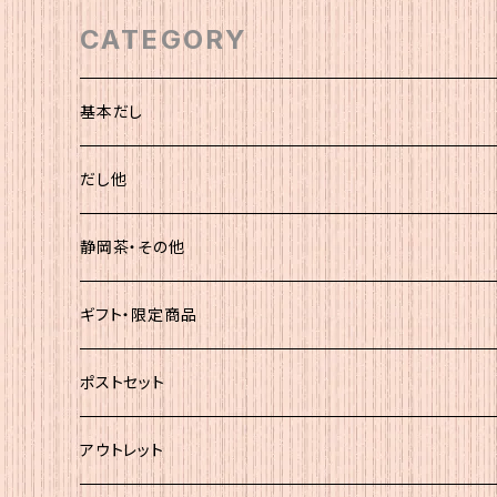
CATEGORY
基本だし
化粧袋（5ｇ×12）
だし他
簡易（5ｇ×30）
静岡茶・その他
大袋
静岡茶
ギフト・限定商品
その他
ポストセット
★初回お試し!!
アウトレット