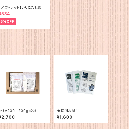
【アウトレット】いりこだし素材
100%(15g×4)
¥534
5%OFF
ｾｯﾄＡ200 200g×2袋
★初回お試し!!
¥2,700
¥1,600