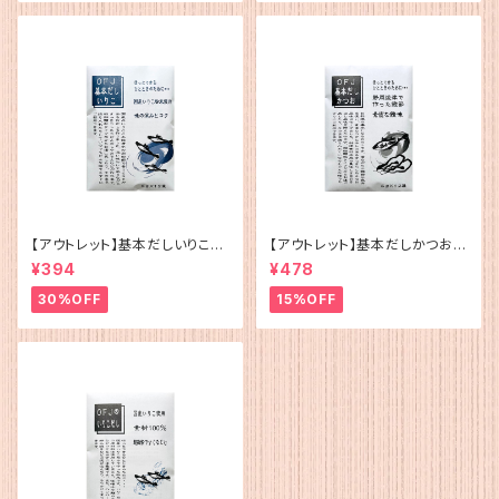
【アウトレット】基本だしいりこ（5
【アウトレット】基本だしかつお
g×12）
（5g×12）
¥394
¥478
30%OFF
15%OFF