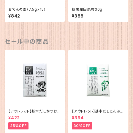
おでんの素（7.5g×15）
粉末羅臼昆布30g
¥842
¥388
セール中の商品
【アウトレット】基本だしかつお
【アウトレット】基本だしこんぶ（5
（5g×12）
g×12）
¥422
¥394
25%OFF
30%OFF