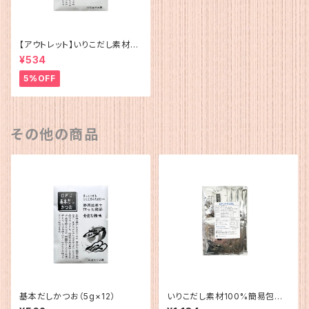
【アウトレット】いりこだし素材10
0%(15g×4)
¥534
5%OFF
その他の商品
基本だしかつお（5g×12）
いりこだし素材100%簡易包装
（15g×10）