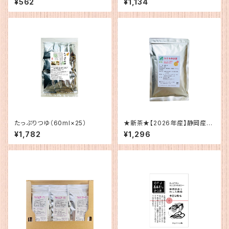
¥562
¥1,134
たっぷりつゆ（60ml×25）
★新茶★【2026年産】静岡産
ひごろのお茶200g
¥1,782
¥1,296