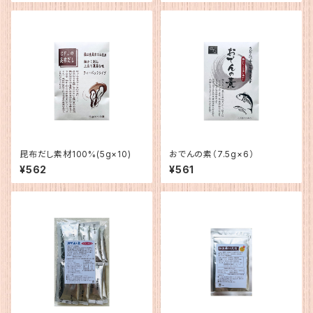
昆布だし素材100%(5g×10)
おでんの素（7.5g×6）
¥562
¥561