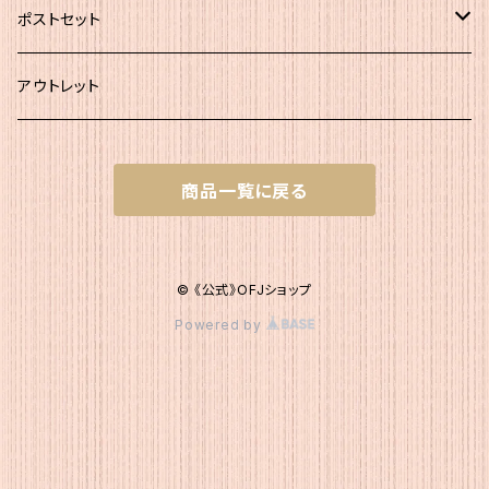
その他
ポストセット
★初回お試し!!
アウトレット
ｾｯﾄＡ（かつお大袋）
商品一覧に戻る
ｾｯﾄＡ200
ｾｯﾄB（簡易包装）
ｾｯﾄＡ300
ｾｯﾄB1 かつお簡易×２
ｾｯﾄC（200g+簡易）
© 《公式》OFJショップ
Powered by
ｾｯﾄB2 いりこ簡易×２
ｾｯﾄC1 かつお200g・かつお簡易1
ｾｯﾄD（200g+120g）
ｾｯﾄB3 こんぶ簡易×２
ｾｯﾄC2 かつお200g・いりこ簡易1
ｾｯﾄD1 かつお200g・いりこ120g
ｾｯﾄE（簡易＋120g）
ｾｯﾄB4 かつお簡易1・いりこ簡易１
ｾｯﾄC3 かつお200g・こんぶ簡易1
ｾｯﾄD2 かつお200g・こんぶ120g
ｾｯﾄE1 かつお簡易1・こんぶ120g
ｾｯﾄF（120g×2）