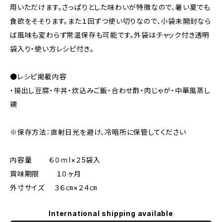
用いただけます。さっぱりとした味わいが特徴なので、暑い夏でも
食欲をそそります。また１回ずつ使い切りなので、小袋未開封なら
ば風味も変わらず常温保存も可能です。外袋はチャック付き透明
袋入り・使い方レシピ付き。
●レシピ掲載内容
・揚出し豆腐・牛丼・炊込みご飯・合わせ酢・肉じゃが・中華風蒸し
鶏
※保存方法：直射日光を避け、冷暗所に保管してください
内容量 ６０ｍl×２5袋入
賞味期限 １０ヶ月
外寸サイズ ３６㎝×２４㎝
International shipping available