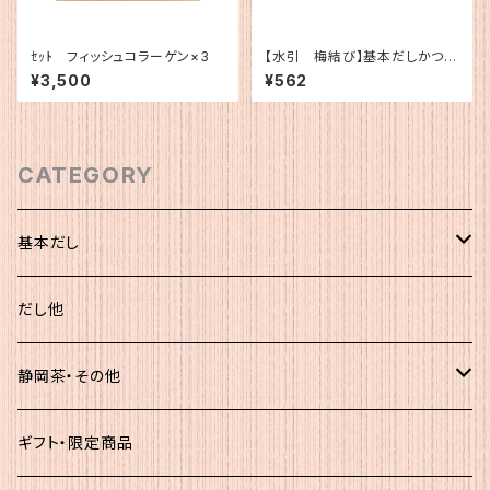
ｾｯﾄ フィッシュコラーゲン×3
【水引 梅結び】基本だしかつお
（5g×12）
¥3,500
¥562
CATEGORY
基本だし
化粧袋（5ｇ×12）
だし他
簡易（5ｇ×30）
静岡茶・その他
大袋
静岡茶
ギフト・限定商品