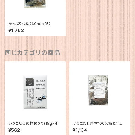
たっぷりつゆ（60ml×25）
¥1,782
同じカテゴリの商品
いりこだし素材100%(15g×4)
いりこだし素材100%簡易包装
（15g×10）
¥562
¥1,134