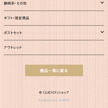
簡易（5ｇ×30）
静岡茶・その他
大袋
静岡茶
ギフト・限定商品
その他
ポストセット
★初回お試し!!
アウトレット
ｾｯﾄＡ（かつお大袋）
商品一覧に戻る
ｾｯﾄＡ200
ｾｯﾄB（簡易包装）
ｾｯﾄＡ300
ｾｯﾄB1 かつお簡易×２
ｾｯﾄC（200g+簡易）
© 《公式》OFJショップ
Powered by
ｾｯﾄB2 いりこ簡易×２
ｾｯﾄC1 かつお200g・かつお簡易1
ｾｯﾄD（200g+120g）