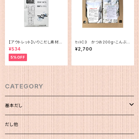
【アウトレット】いりこだし素材10
ｾｯﾄC3 かつお200g・こんぶ簡
0%(15g×4)
易1
¥534
¥2,700
5%OFF
CATEGORY
基本だし
化粧袋（5ｇ×12）
だし他