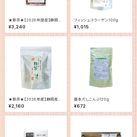
★新茶★【2026年度産】静岡
フィッシュコラーゲン100g
産 荒茶
¥3,240
¥1,015
★新茶★【2026年産】静岡産
基本だしこんぶ120g
ティーバッグ緑茶（水・お湯用）
¥2,160
¥672