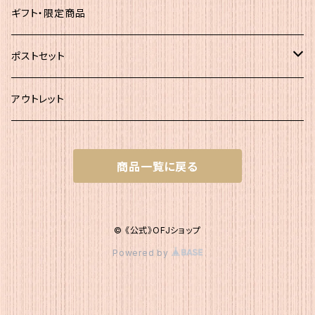
大袋
静岡茶
ギフト・限定商品
その他
ポストセット
★初回お試し!!
アウトレット
ｾｯﾄＡ（かつお大袋）
商品一覧に戻る
ｾｯﾄＡ200
ｾｯﾄB（簡易包装）
ｾｯﾄＡ300
ｾｯﾄB1 かつお簡易×２
ｾｯﾄC（200g+簡易）
© 《公式》OFJショップ
Powered by
ｾｯﾄB2 いりこ簡易×２
ｾｯﾄC1 かつお200g・かつお簡易1
ｾｯﾄD（200g+120g）
ｾｯﾄB3 こんぶ簡易×２
ｾｯﾄC2 かつお200g・いりこ簡易1
ｾｯﾄD1 かつお200g・いりこ120g
ｾｯﾄE（簡易＋120g）