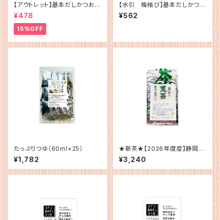
【アウトレット】基本だしかつお
【水引 梅結び】基本だしかつお
（5g×12）
（5g×12）
¥478
¥562
15%OFF
たっぷりつゆ（60ml×25）
★新茶★【2026年度産】静岡
産 荒茶
¥1,782
¥3,240