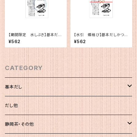
【期間限定 水しぶき】基本だし
【水引 蝶結び】基本だしかつお
かつお（5g×12）
（5g×12）
¥562
¥562
CATEGORY
基本だし
化粧袋（5ｇ×12）
だし他
簡易（5ｇ×30）
静岡茶・その他