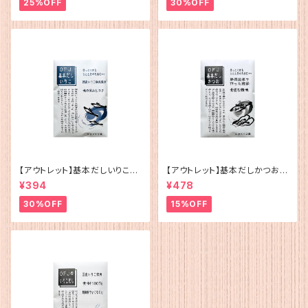
25%OFF
30%OFF
【アウトレット】基本だしいりこ（5
【アウトレット】基本だしかつお
g×12）
（5g×12）
¥394
¥478
30%OFF
15%OFF