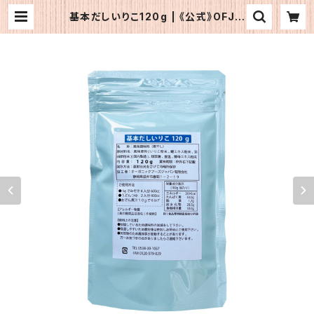
基本だしいりこ120g | 《公式》OFJシ
ョップ