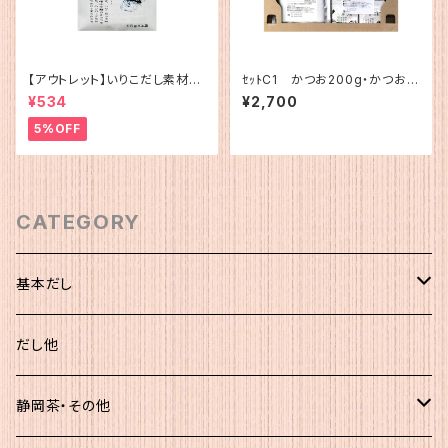
【アウトレット】いりこだし素材10
ｾｯﾄC1 かつお200g・かつお簡
0%(15g×4)
易1
¥534
¥2,700
5%OFF
CATEGORY
基本だし
化粧袋（5ｇ×12）
だし他
簡易（5ｇ×30）
静岡茶・その他