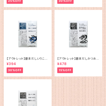
25%OFF
30%OFF
【アウトレット】基本だしいりこ（5
【アウトレット】基本だしかつお
g×12）
（5g×12）
¥394
¥478
30%OFF
15%OFF