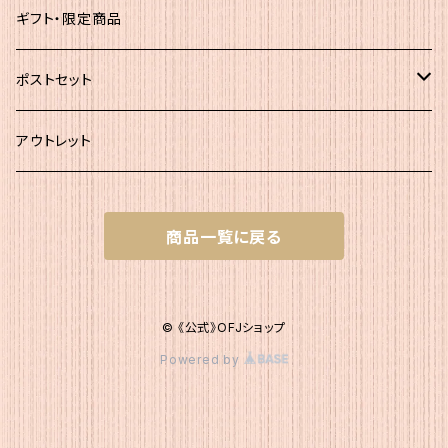
大袋
静岡茶
ギフト・限定商品
その他
ポストセット
★初回お試し!!
アウトレット
ｾｯﾄＡ（かつお大袋）
商品一覧に戻る
ｾｯﾄＡ200
ｾｯﾄB（簡易包装）
ｾｯﾄＡ300
ｾｯﾄB1 かつお簡易×２
ｾｯﾄC（200g+簡易）
© 《公式》OFJショップ
Powered by
ｾｯﾄB2 いりこ簡易×２
ｾｯﾄC1 かつお200g・かつお簡易1
ｾｯﾄD（200g+120g）
ｾｯﾄB3 こんぶ簡易×２
ｾｯﾄC2 かつお200g・いりこ簡易1
ｾｯﾄD1 かつお200g・いりこ120g
ｾｯﾄE（簡易＋120g）