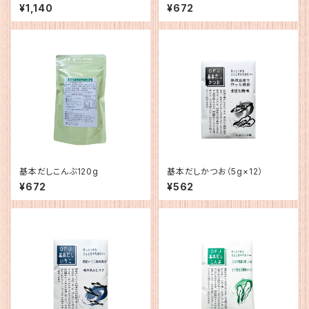
¥1,140
¥672
基本だしこんぶ120g
基本だしかつお（5g×12）
¥672
¥562