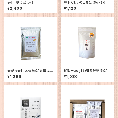
ｾｯﾄ 基のだし×３
基本だしいりこ簡易（5g×30）
¥2,400
¥1,120
★新茶★【2026年産】静岡産
桜海老30g【静岡県駿河湾産】
ひごろのお茶200g
¥1,296
¥1,080