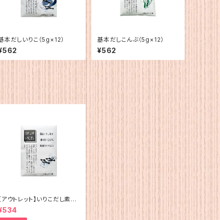
基本だしいりこ（5g×12）
基本だしこんぶ（5g×12）
¥562
¥562
【アウトレット】いりこだし素材
100%(15g×4)
¥534