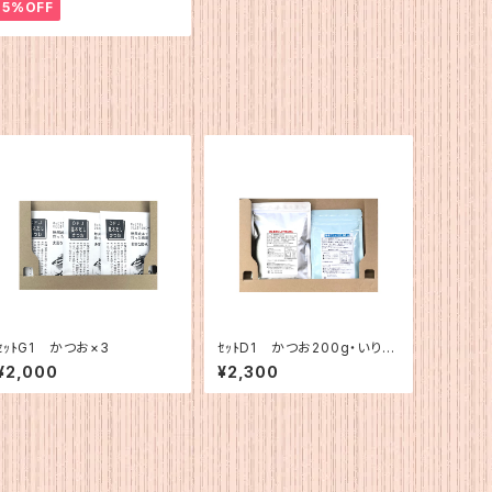
5%OFF
ｾｯﾄG1 かつお×3
ｾｯﾄD1 かつお200g・いりこ
120g
¥2,000
¥2,300