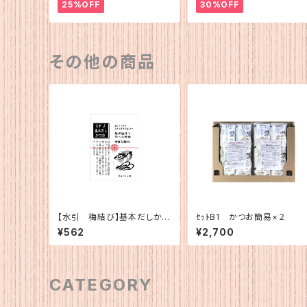
25%OFF
30%OFF
その他の商品
【水引 梅結び】基本だしかつ
ｾｯﾄB1 かつお簡易×２
お（5g×12）
¥562
¥2,700
CATEGORY