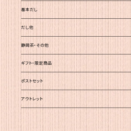
基本だし
化粧袋（5ｇ×12）
だし他
簡易（5ｇ×30）
静岡茶・その他
大袋
静岡茶
ギフト・限定商品
その他
ポストセット
★初回お試し!!
アウトレット
ｾｯﾄＡ（かつお大袋）