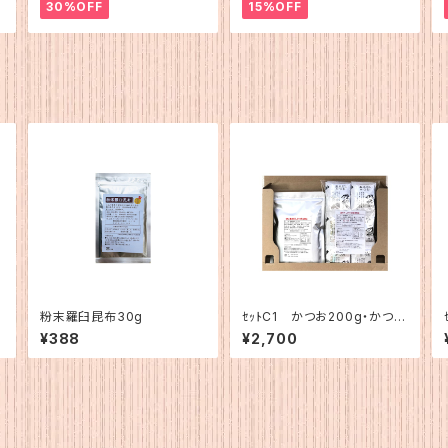
30%OFF
15%OFF
粉末羅臼昆布30g
ｾｯﾄC1 かつお200g・かつお
簡易1
¥388
¥2,700