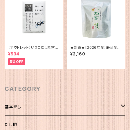
【アウトレット】いりこだし素材10
★新茶★【2026年産】静岡産
0%(15g×4)
ティーバッグ緑茶（水・お湯用）
¥534
¥2,160
5%OFF
CATEGORY
基本だし
化粧袋（5ｇ×12）
だし他