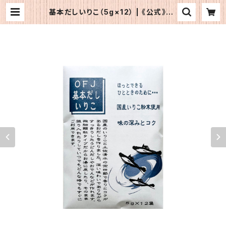
基本だしいりこ（5g×12） | 《公式》OF
Jショップ