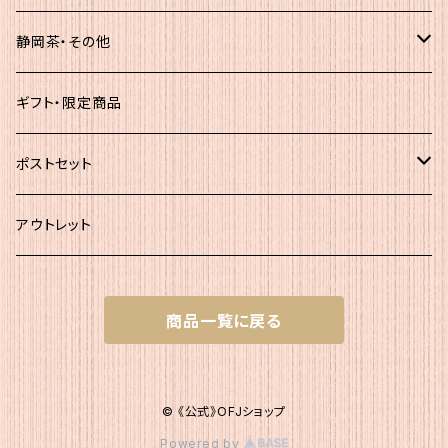
簡易（5ｇ×30）
静岡茶・その他
大袋
静岡茶
ギフト・限定商品
その他
ポストセット
★初回お試し!!
アウトレット
ｾｯﾄＡ（かつお大袋）
商品一覧に戻る
ｾｯﾄＡ200
ｾｯﾄB（簡易包装）
ｾｯﾄＡ300
ｾｯﾄB1 かつお簡易×２
ｾｯﾄC（200g+簡易）
© 《公式》OFJショップ
Powered by