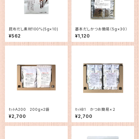
昆布だし素材100%(5g×10)
基本だしかつお簡易（5g×30）
¥562
¥1,120
ｾｯﾄＡ200 200g×2袋
ｾｯﾄB1 かつお簡易×２
¥2,700
¥2,700